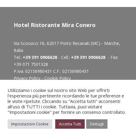
Hotel Ristorante Mira Conero
Via Scossicci 16, 62017 Porto Recanati (MC) - Marche,
Italia
Tel.:
+39 391 0906628
- Cell.:
+39 391 0906628
- Fax:
+39
071 7501328
P.Iva: 02156980431 C.F.: 02156980431
Privacy Policy
-
Cookie Policy
Utilizziamo i cookie sul nostro sito Web per offrirti
l'esperienza più pertinente ricordando le tue preferenze e
le visite ripetute. Cliccando su "Accetta tutti" acconsenti
all'uso di TUTTI i cookie. Tuttavia, puoi visitare
"Impostazioni cookie" per fornire un consenso controllato.
Impostazioni Cookie
Accetta Tutti
Dettagli
mail@miraconero.it